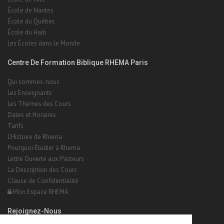
École de Nantes
École du Québec
École du Haïti
Les Écoles dans le Monde
Centre De Formation Biblique RHEMA Paris
Qui sommes-nous
Les Enseignants
Les Thèmes des Cours
Dates et Horaires
Tarifs
L'Histoire de Rhema
Pourquoi Étudier à Rhema
Lettre Ouverte aux Pasteurs
La Description des Cours
Clause de Confidentialité
Mon Espace RHEMA
Rejoignez-Nous