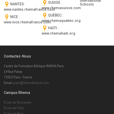
International
SUISSE :
NANTES :
Schools
www.rhemasuisse.com
www.nantes.rhemafrance.com
QUÉBEC :
NICE :
www.rhemaquebec.org
www.nice.rhemafrance.com
HAITI :
www.rhemahaiti.org
Contactez-Nous
Centre de Formation Biblique RHEMA Paris
14 Rue Patay
75013 Paris - France
Email:
paris@rhemafrance.com
Campus Rhema
École de Romandie
École de Paris
École de Nice